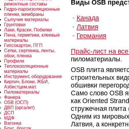
Виды О
SB
предс
ремонтные составы
Гидро-пароизоляционные
пленки, мембраны
Канада
Сыпучие материалы
Грунтовки
Латвия
Лаки, Краски, Побелки
Германия
Пена, герметики, клеевые
материалы
Гипсокартон, ПГП
Прайс-лист на вс
Сетки, серпянка, ленты,
обои, пленка
пиломатериалы.
Профили
Теплоизоляционные
OSB плита являет
материалы
строительных видо
Инструмент, оборудование
Кирпич, Блоки, ЖБИ,
обшивки перегород
Азбестцем.мат.
Само слово ОSB я
Пиломатериалы
Фанера
как Oriented Stran
OSB (ОСП)
стружечная плита 
ДВП (оргалит)
ДСП
Одним из мировых
МДФ
Латвия, а конкрет
Вагонка
Брус, брусок