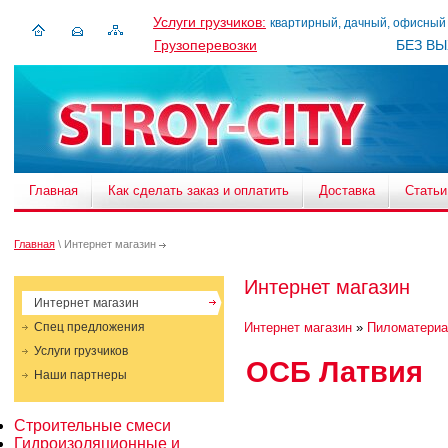
Услуги грузчиков:
квартирный, дачный, офисный
Грузоперевозки
БЕЗ В
Главная
Как сделать заказ и оплатить
Доставка
Статьи
Главная
\ Интернет магазин
Интернет магазин
Интернет магазин
Спец предложения
Интернет магазин
»
Пиломатери
Услуги грузчиков
ОСБ Латвия
Наши партнеры
Строительные смеси
Гидроизоляционные и