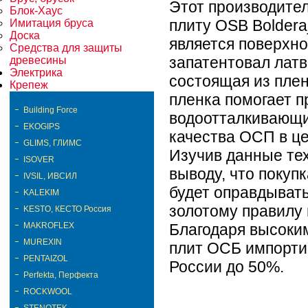
Этот производите
Блок-Хаус
плиту OSB Boldera
Имитация бруса
Доска
является поверхно
Средства для защиты
запатентовал латв
древесины
Электрика
состоящая из пле
Крепеж
пленка помогает п
Building Force
водоотталкивающи
EKOGIPS
качества ОСП в ц
GLIMS, ГЛИМС
Изучив данные тех
ISOVER
выводу, что покуп
IVSIL, ИВСИЛ
будет оправдывать
KALEKIM
золотому правилу 
KESTO, КЕСТО Россия
MAKROFLEX
Благодаря высоки
MUREXIN
плит ОСБ импорти
PENTAIZOL
России до 50%.
Perfekta, Перфекта
ROCKWOOL