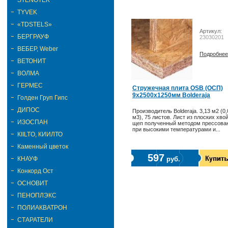
STENOTEK
TYVEK
«TDSTELS»
Артикул:
БЕРГРАУФ
23030201
ВЕБЕР, Weber
Подробнее
ВЕТОНИТ
ВОЛМА
ГЕРМЕС
Стружечная плита OSB (ОСП)
9х2500х1250мм Bolderaja
Голден Груп Гипс
ДИПОС
Производитель Bolderaja. 3,13 м2 (0,
м3), 75 листов. Лист из плоских хво
ИЗОСПАН
щеп полученный методом прессова
при высокими температурами и...
КIILTO, КИИЛТО
Каменный цветок
597
КНАУФ
руб.
Конкорд Ост
ОСНОВИТ
ПЕНОПЛЭКС
ПОЛИАКВАТРОН
СТАРАТЕЛИ