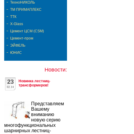
ТехноНИКОЛЬ
ТМ ПРИМАПЛЕКС
ТТК
Х-Glass
Цемент ЦСМ (CSM)
Цемент-пром
ЭЙФЕЛЬ
ЮНИС
Новости:
23
Новинка лестниц-
трансформеров!
02.14
Представляем
Вашему
вниманию
новую серию
многофункциональных
шарнирных лестниц-