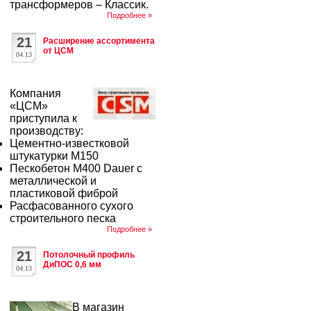
трансформеров – Классик.
Подробнее »
21
Расширение ассортимента
от ЦСМ
04.13
Компания
«ЦСМ»
приступила к
производству:
Цементно-известковой
штукатурки М150
Пескобетон М400 Dauer с
металлической и
пластиковой фиброй
Расфасованного сухого
строительного песка
Подробнее »
21
Потолочный профиль
ДиПОС 0,6 мм
04.13
В магазин