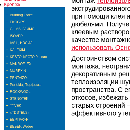
монтаж
теплоизол
Крепеж
экструдированног
при помощи клея 
Building Force
EKOGIPS
дюбелями. Получе
GLIMS, ГЛИМС
клеевым раствор
ISOVER
качестве монтажн
IVSIL, ИВСИЛ
использовать Осно
KALEKIM
Достоинством сис
KESTO, КЕСТО Россия
MAKROFLEX
монтажа, неогран
MUREXIN
декоративным реш
PENTAIZOL
теплоизоляции шу
Perfekta, Перфекта
пространства. С 
ROCKWOOL
откосов, избежат
STENOTEK
старых строений 
TYVEK
эффективного уте
«TDSTELS»
БЕРГРАУФ
ВЕБЕР, Weber