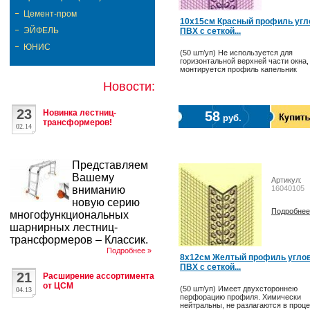
Цемент-пром
10х15см Красный профиль угл
ЭЙФЕЛЬ
ПВХ с сеткой...
ЮНИС
(50 шт/уп) Не используется для
горизонтальной верхней части окна,
монтируется профиль капельник
Новости:
23
Новинка лестниц-
58
руб.
трансформеров!
02.14
Представляем
Вашему
Артикул:
вниманию
16040105
новую серию
Подробнее
многофункциональных
шарнирных лестниц-
трансформеров – Классик.
Подробнее »
8х12см Желтый профиль угло
ПВХ с сеткой...
21
Расширение ассортимента
от ЦСМ
(50 шт/уп) Имеет двухстороннею
04.13
перфорацию профиля. Химически
нейтральны, не разлагаются в проц