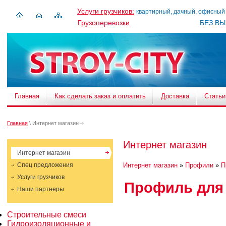
Услуги грузчиков:
квартирный, дачный, офисный
Грузоперевозки
БЕЗ В
Главная
Как сделать заказ и оплатить
Доставка
Статьи
Главная
\ Интернет магазин
Интернет магазин
Интернет магазин
Спец предложения
Интернет магазин
»
Профили
»
П
Услуги грузчиков
Профиль для
Наши партнеры
Строительные смеси
Гидроизоляционные и