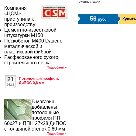
эксплуатации
Компания
«ЦСМ»
56
приступила к
руб.
производству:
Цементно-известковой
штукатурки М150
Пескобетон М400 Dauer с
металлической и
пластиковой фиброй
Расфасованного сухого
строительного песка
Подробнее »
21
Потолочный профиль
ДиПОС 0,6 мм
04.13
В магазин
добавлены
потолочные
профиля ПП
60х27 и ППН 27х28 ДиПОС
с толщиной стенок 0,60 мм
Подробнее »