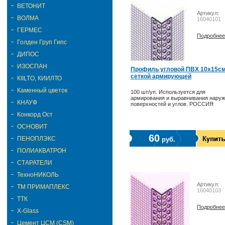
ВЕТОНИТ
Артикул:
ВОЛМА
16040101
ГЕРМЕС
Подробнее
Голден Груп Гипс
ДИПОС
ИЗОСПАН
Профиль угловой ПВХ 10х15см
сеткой армирующей
КIILTO, КИИЛТО
Каменный цветок
100 шт/уп. Используется для
армирования и выравнивания нару
КНАУФ
поверхностей и углов. РОССИЯ
Конкорд Ост
ОСНОВИТ
60
ПЕНОПЛЭКС
руб.
ПОЛИАКВАТРОН
СТАРАТЕЛИ
ТехноНИКОЛЬ
Артикул:
ТМ ПРИМАПЛЕКС
16040103
ТТК
Подробнее
Х-Glass
Цемент ЦСМ (CSM)