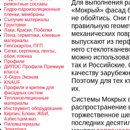
Для выполнения р
ремонтные составы
«Мокрый» фасад б
Гидро-пароизоляционные
пленки, мембраны
не обойтись. Они
Сыпучие материалы
правильную геоме
Грунтовки
Лаки, Краски, Побелки
механических пов
Пена, герметики, клеевые
выпускают из пер
материалы
Гипсокартон, ПГП
него стеклотканев
Сетки, серпянка, ленты,
можно использова
обои, пленка
Профили
так и Российские.
ДИПОС Профиля Премиум
качеству зарубежн
класса
X-Glass Эконом
Поэтому для тех к
KNAUF
их.
Профиля и крепеж для
фасадных систем
Теплоизоляционные
Системы Мокрых ф
материалы
распространение в
Инструмент, оборудование
Кирпич, Блоки, ЖБИ,
торжественное ше
Азбестцем.мат.
последних десятил
Пиломатериалы
Электрика