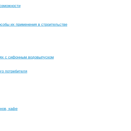
возможности
особы их применения в строительстве
иях с сифонным водовыпуском
го потребителя
нов, кафе