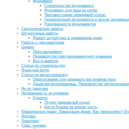
Фундамент
Строительство фундамента
Фундамент для бани из сруба
Противостояние невидимой угрозе.
Гидроизоляция фундамента и других подземных
Разновидности фундаментов
Сантехнические работы
Штукатурные работы
Ремонт штукатурки в деревянном доме
Работы с гипсокартоном
Цемент
Портландцемент
Производство портландцементного клинкера
Все о цементе
Статьи по строительству
Ячеистый бетон
Статьи по металлопрокату
Оборудование для производства профнастила
Линия металлочерепицы. Производство металлочере
Не по тематике
Недвижимость за рубежом
Курорты
Пхукет прекрасный отдых
Коста Бланка ее южная часть
Юридическое право. Ликвидация фирм. Вас переселяют? Бу
Ипотека
Транспорт
Спец. техника