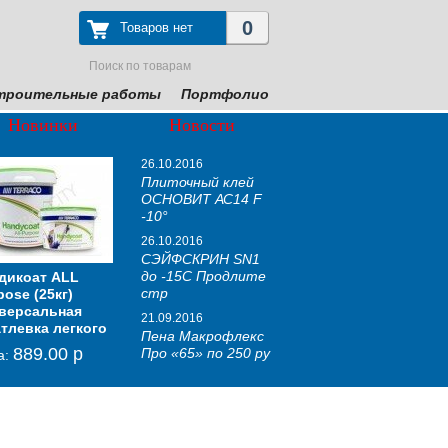
0
Товаров нет
троительные работы
Портфолио
Новинки
Новости
26.10.2016
Плиточный клей
ОСНОВИТ АС14 F
-10°
26.10.2016
СЭЙФСКРИН SN1
до -15С Продлите
ей для
дикоат ALL
Гидроизоляция
Шпаклевка готовая
MAKROFLEX
Тонкие
Мем
TYV
стр
Гранит
pose (25кг)
"Полиакватрон", 25
суперфинишная
полиуритановая
шумоизоляционные
зву
106
ИТ
версальная
кг.(по бетону и
ЭЛИСИЛК РА39 W
пена, 850мл Про «65»
панели с кварцевым
тонк
(1,
21.09.2016
ЛИКС Т-14
тлевка легкого
кипичу)
песком «СоноПлат
ме
986.00 р
270.00 р
Пена Макрофлекс
цена:
цена:
цен
м
889.00 р
1 600.00 р
760.00 р
Про «65» по 250 ру
а:
цена:
цена:
цен
9.00 р