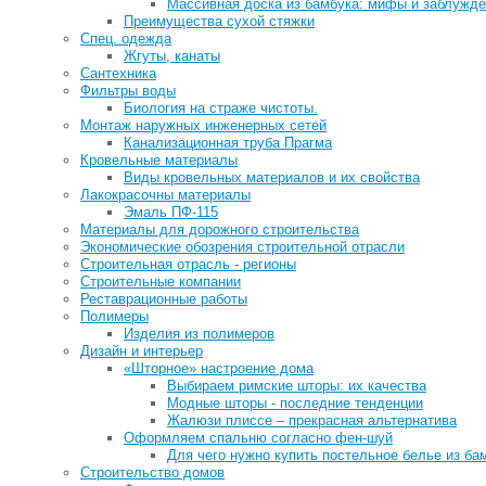
Массивная доска из бамбука: мифы и заблужд
Преимущества сухой стяжки
Спец. одежда
Жгуты, канаты
Сантехника
Фильтры воды
Биология на страже чистоты.
Монтаж наружных инженерных сетей
Канализационная труба Прагма
Кровельные материалы
Виды кровельных материалов и их свойства
Лакокрасочны материалы
Эмаль ПФ-115
Материалы для дорожного строительства
Экономические обозрения строительной отрасли
Строительная отрасль - регионы
Строительные компании
Реставрационные работы
Полимеры
Изделия из полимеров
Дизайн и интерьер
«Шторное» настроение дома
Выбираем римские шторы: их качества
Модные шторы - последние тенденции
Жалюзи плиссе – прекрасная альтернатива
Оформляем спальню согласно фен-шуй
Для чего нужно купить постельное белье из ба
Строительство домов