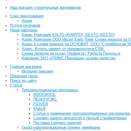
Наш магазин строительных материалов
Спец предложения
Акции
Услуги грузчиков
Наши партнеры
Адрес Компании KIILTO (КИИЛТО), KESTO (КЕСТО)
Адрес Компании ООО Ивсил Евро Трей. Схема проезда на IV
Адрес и схема проезда на ОСНОВИТ, ООО "СтройМонтаж М
Адрес. Купить цемент от производителя CSM.
Схема проезда на склад Перфекта / Рerfeсta Подольск
Компания ЗАО «ГЛИМС-Продакшн» основа качества
Главная магазина
Интернет магазин
Обратная связь
Поиск по сайту
Статьи
Теплоизоляционные материалы
ROCKWOOL
ПЕНОПЛЭКС
ISOVER
KNAUF
Статьи о приминение теплоизоляционных материалов 
Сэндвич панели недорогой и тёплый стройматериал
Поставка сэндвич панелей
Гидро-пароизоляционные пленки, мембраны