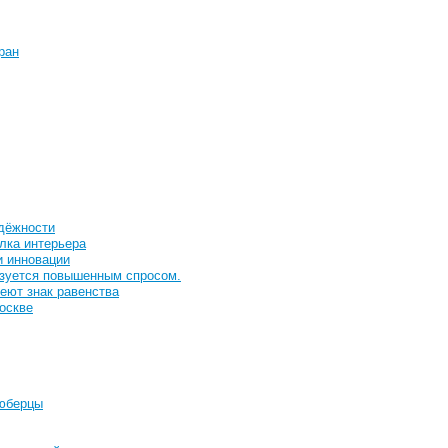
ран
адёжности
лка интерьера
и инновации
ьзуется повышенным спросом.
еют знак равенства
оскве
Люберцы