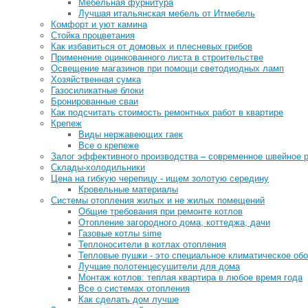
Мебельная фурнитура
Лучшая итальянская мебель от Итмебель
Комфорт и уют камина
Стойка процветания
Как избавиться от домовых и плесневых грибов
Применение оцинкованного листа в строительстве
Освещение магазинов при помощи светодиодных ламп
Хозяйственная сумка
Газосиликатные блоки
Бронированные сваи
Как подсчитать стоимость ремонтных работ в квартире
Крепеж
Виды нержавеющих гаек
Все о крепеже
Залог эффективного производства – современное швейное 
Склады-холодильники
Цена на гибкую черепицу - ищем золотую середину
Кровельные материалы
Системы отопления жилых и не жилых помещений
Общие требования при ремонте котлов
Отопление загородного дома, коттеджа, дачи
Газовые котлы sime
Теплоносители в котлах отопления
Тепловые пушки - это специальное климатическое об
Лучшие полотенцесушители для дома
Монтаж котлов: теплая квартира в любое время года
Все о системах отопления
Как сделать дом лучше