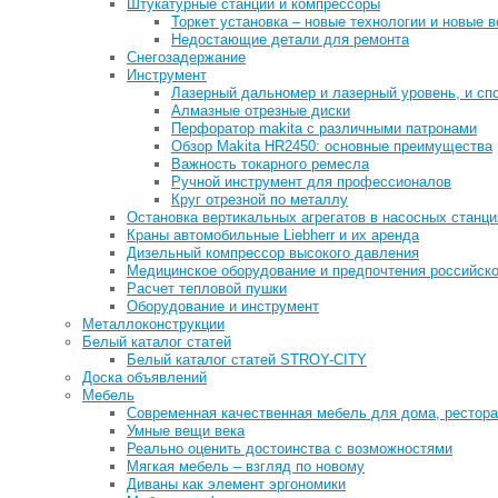
Штукатурные станции и компрессоры
Торкет установка – новые технологии и новые 
Недостающие детали для ремонта
Снегозадержание
Инструмент
Лазерный дальномер и лазерный уровень, и сп
Алмазные отрезные диски
Перфоратор makita с различными патронами
Обзор Makita HR2450: основные преимущества
Важность токарного ремесла
Ручной инструмент для профессионалов
Круг отрезной по металлу
Остановка вертикальных агрегатов в насосных станц
Краны автомобильные Liebherr и их аренда
Дизельный компрессор высокого давления
Медицинское оборудование и предпочтения российско
Расчет тепловой пушки
Оборудование и инструмент
Металлоконструкции
Белый каталог статей
Белый каталог статей STROY-CITY
Доска объявлений
Мебель
Современная качественная мебель для дома, рестора
Умные вещи века
Реально оценить достоинства с возможностями
Мягкая мебель – взгляд по новому
Диваны как элемент эргономики