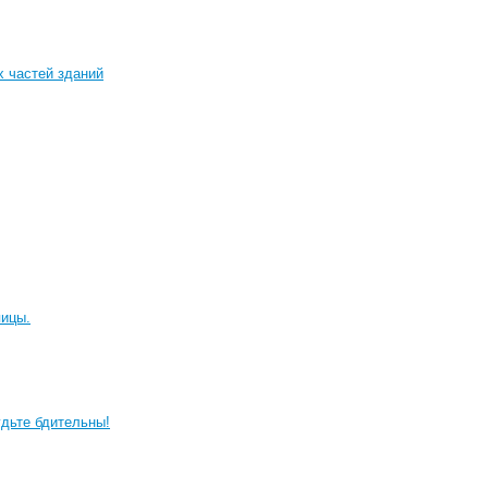
 частей зданий
пицы.
дьте бдительны!