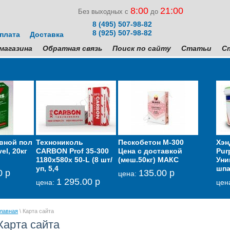
8:00
21:00
Без выходных с
до
8 (495) 507-98-82
8 (925) 507-98-82
плата
Доставка
магазина
Обратная связь
Поиск по сайту
Статьи
С
вной пол
мбрана
Технониколь
Гидроизоляция для
Пескобетон М-300
Негорючая влаго-
AC14 Кл
Хэн
el, 20кг
укоизоляционная
CARBON Prof 35-300
кровельных и
Цена с доставкой
ветрозащитные
плитки 
Pur
кая Тексаунд 70
1180х580х 50-L (8 шт/
фасадных работ
(меш.50кг) МАКС
мембрана Изолтекс
ОСНОВ
Уни
уп, 5,4
GLIMS-GreyResi
НГ 200 белая
ГРАНИП
шпа
0 р
6 600.00 р
135.00 р
на:
цена:
Лето/Зи
1 295.00 р
2 971.00 р
8 625.00 р
цена:
цена:
цена:
цен
35
цена:
лавная
\ Карта сайта
Карта сайта