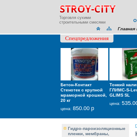
Торговля сухими
О
строительными смесями
Главная 
Спецпредложения
p
Тачка садово-
Бетон-Контакт
Тонкий нали
Ме
строительная
Стенотек с крупной
ГЛИМС-S-Lev
зв
онная
усиленная PALISAD
мраморной крошкой,
GLIMS SL
тон
200 кг 90 л
20 кг
535.0
цена:
це
р
2 650.00 р
850.00 р
цена:
цена:
Г
Гидро-пароизоляционные
пленки, мембраны,