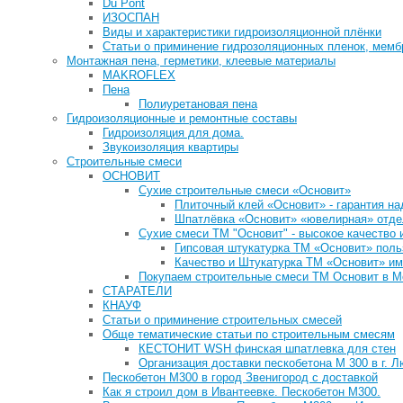
Du Pont
ИЗОСПАН
Виды и характеристики гидроизоляционной плёнки
Статьи о приминение гидрозоляционных пленок, мемб
Монтажная пена, герметики, клеевые материалы
MAKROFLEX
Пена
Полиуретановая пена
Гидроизоляционные и ремонтные составы
Гидроизоляция для дома.
Звукоизоляция квартиры
Строительные смеси
ОСНОВИТ
Сухие строительные смеси «Основит»
Плиточный клей «Основит» - гарантия н
Шпатлёвка «Основит» «ювелирная» отде
Сухие смеси ТМ "Основит" - высокое качество 
Гипсовая штукатурка ТМ «Основит» пол
Качество и Штукатурка ТМ «Основит» им
Покупаем строительные смеси ТМ Основит в М
СТАРАТЕЛИ
КНАУФ
Статьи о приминение строительных смесей
Обще тематические статьи по строительным смесям
КЕСТОНИТ WSH финская шпатлевка для стен
Организация доставки пескобетона М 300 в г. 
Пескобетон М300 в город Звенигород с доставкой
Как я строил дом в Ивантеевке. Пескобетон М300.