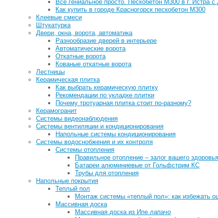
Все гениальное просто. Пескобетон М300 в г. Истра с 
Как купить в городе Красногорск пескобетон М300
Клеевые смеси
Штукатурка
Двери, окна, ворота, автоматика
Разнообразие дверей в интерьере
Автоматические ворота
Откатные ворота
Кованые откатные ворота
Лестницы
Керамическая плитка
Как выбрать керамическую плитку
Рекомендации по укладке плитки
Почему тротуарная плитка стоит по-разному?
Керамогранит
Системы видеонаблюдения
Системы вентиляции и кондиционирования
Напольные системы кондиционирования
Системы водоснобжения и их контроля
Системы отопления
Правильное отопление – залог вашего здоровь
Батареи алюминиевые от Гольфстрим КС
Трубы для отопления
Напольные покрытия
Теплый пол
Монтаж системы «теплый пол»: как избежать о
Массивная доска
Массивная доска из Ипе лапачо