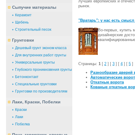
лучших европейских и отечес
рынок.
Сыпучие материалы
Керамзит
"Вратарь": у нас есть смыс
Щебень
Строительный песок
Во-первых, купить 
дизайнерские досто
квалифицированные 
Грунтовки
Дешевый грунт эконом класса
Для внутренних работ грунты
Универсальные грунты
Страницы:
1
[
2
] [
3
] [
4
] [
5
]
Глубокого проникновения грунты
Разнообразие дверей 
Бетонконтакт
Автоматические ворот
Откатные ворота
Специальные грунтовки
Кованые откатные вор
Грунтовки по производителям
Лаки, Краски, Побелки
Краски
Лаки
Побелка
Пена, герметики, клеевые