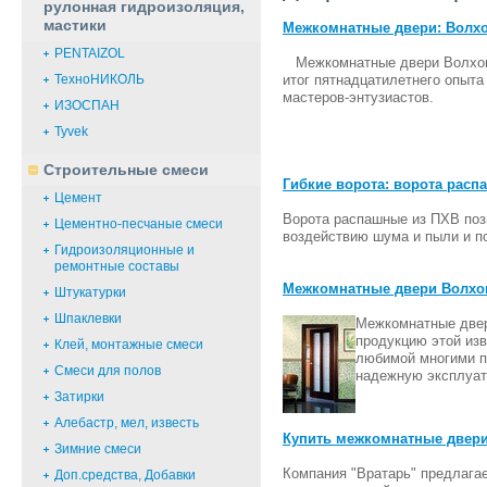
рулонная гидроизоляция,
мастики
Межкомнатные двери: Волхов
PENTAIZOL
Межкомнатные двери Волховец
итог пятнадцатилетнего опыта
ТехноНИКОЛЬ
мастеров-энтузиастов.
ИЗОСПАН
Tyvek
Строительные смеси
Гибкие ворота: ворота рас
Цемент
Ворота распашные из ПХВ поз
Цементно-песчаные смеси
воздействию шума и пыли и п
Гидроизоляционные и
ремонтные составы
Межкомнатные двери Волхов
Штукатурки
Шпаклевки
Межкомнатные двер
продукцию этой изв
Клей, монтажные смеси
любимой многими п
Смеси для полов
надежную эксплуат
Затирки
Алебастр, мел, известь
Купить межкомнатные двери
Зимние смеси
Компания "Вратарь" предлага
Доп.cредства, Добавки