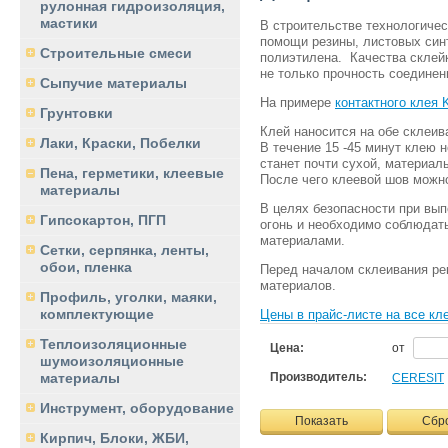
рулонная гидроизоляция,
мастики
В строительстве технологичес
помощи резины, листовых син
Строительные смеси
полиэтилена. Качества склей
не только прочность соединени
Сыпучие материалы
На примере
контактного кле
Грунтовки
Клей наносится на обе склеив
Лаки, Краски, Побелки
В течение 15 -45 минут клею 
станет почти сухой, материа
Пена, герметики, клеевые
После чего клеевой шов можно
материалы
В целях безопасности при вы
Гипсокартон, ПГП
огонь и необходимо соблюдат
материалами.
Сетки, серпянка, ленты,
обои, пленка
Перед началом склеивания ре
материалов.
Профиль, уголки, маяки,
комплектующие
Цены в прайс-листе на все к
Теплоизоляционные
Цена:
от
шумоизоляционные
Производитель:
материалы
CERESIT
Инструмент, оборудование
Показать
Сбр
Кирпич, Блоки, ЖБИ,