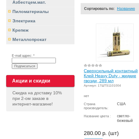
Азбестцем.мат.
Сортировать по:
Названию
Пиломатериалы
Электрика
Крепеж
Металлопрокат
E-mail адрес: *
Сверхсильный контактный
Клей Heavy Duty - жидкие
гвозди, 289 мл
Акции и скидки
Артикул: 17ШТS1101004
Скидка на доставку 10%
нет
при 2-ом заказе в
интернет-магазине!
США
Страна
производитель:
светло-
Название цвета :
бежевый
280.00
р. (шт)