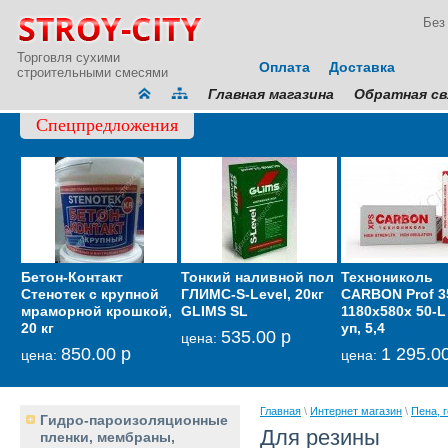
Без
Торговля сухими
Оплата
Доставка
строительными смесями
Главная магазина
Обратная св
Спецпредложения
Бетон-Контакт
Тонкий наливной пол
Мембрана
Технониколь
Гидрои
Стенотек с крупной
ГЛИМС-S-Level, 20кг
звукоизоляционная
CARBON Prof 3
кровел
мраморной крошкой,
GLIMS SL
тонкая Тексаунд 70
1180х580х 50-L 
фасадн
20 кг
уп, 5,4
GLIMS-
535.00 р
6 600.00 р
цена:
цена:
850.00 р
1 295.0
2
цена:
цена:
цена:
Главная
\
Интернет магазин
\
Пена, 
Гидро-пароизоляционные
Для резины
пленки, мембраны,