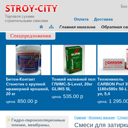
Без
Торговля сухими
Оплата
Доставка
строительными смесями
Главная магазина
Обратная св
Спецпредложения
Бетон-Контакт
Тонкий наливной пол
Мембрана
Технониколь
Гидрои
Стенотек с крупной
ГЛИМС-S-Level, 20кг
звукоизоляционная
CARBON Prof 3
кровел
мраморной крошкой,
GLIMS SL
тонкая Тексаунд 70
1180х580х 50-L 
фасадн
20 кг
уп, 5,4
GLIMS-
535.00 р
6 600.00 р
цена:
цена:
850.00 р
1 295.0
2
цена:
цена:
цена:
Главная
\
Интернет магазин
\
Строит
Гидро-пароизоляционные
Смеси для затир
пленки, мембраны,