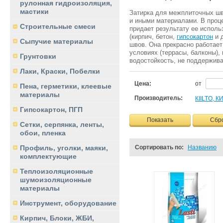
рулонная гидроизоляция,
мастики
Затирка для межплиточных шво
и иными материалами. В проце
Строительные смеси
придает результату ее исполь
(кирпич, бетон,
гипсокартон
и 
Сыпучие материалы
швов. Она прекрасно работает
условиях (террасы, балконы),
Грунтовки
водостойкость, не поддержива
Лаки, Краски, Побелки
Цена:
от
Пена, герметики, клеевые
материалы
Производитель:
КIILTO, 
Гипсокартон, ПГП
Показать
Сбр
Сетки, серпянка, ленты,
обои, пленка
Сортировать по:
Названию
Профиль, уголки, маяки,
комплектующие
Теплоизоляционные
шумоизоляционные
материалы
Инструмент, оборудование
Кирпич, Блоки, ЖБИ,