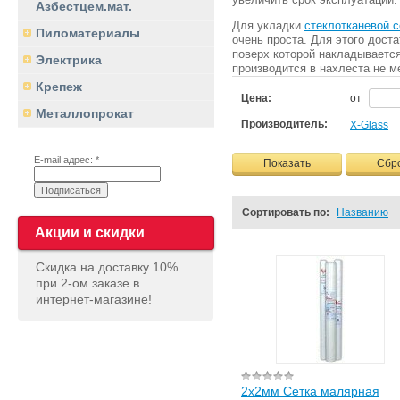
Азбестцем.мат.
Для укладки
стеклотканевой с
Пиломатериалы
очень проста. Для этого дост
поверх которой накладываетс
Электрика
производится в нахлеста не м
Крепеж
Цена:
от
Металлопрокат
Производитель:
Х-Glass
E-mail адрес: *
Показать
Сбр
Сортировать по:
Названию
Акции и скидки
Скидка на доставку 10%
при 2-ом заказе в
интернет-магазине!
2х2мм Сетка малярная