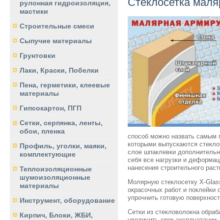
Стеклосетка маля
рулонная гидроизоляция,
мастики
Строительные смеси
Сыпучие материалы
Грунтовки
Лаки, Краски, Побелки
Пена, герметики, клеевые
материалы
Гипсокартон, ПГП
Сетки, серпянка, ленты,
обои, пленка
способ можно назвать самым 
которыми выпускаются стекло
Профиль, уголки, маяки,
слое шпаклевки дополнительн
комплектующие
себя все нагрузки и деформац
нанесения строительного раст
Теплоизоляционные
шумоизоляционные
Молярную стеклосетку X-Glas
материалы
окрасочных работ и поклейки
упрочнить готовую поверхност
Инструмент, оборудование
Сетки из стекловолокна обраб
Кирпич, Блоки, ЖБИ,
увеличить срок эксплуатации.