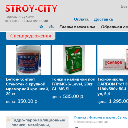
Без
Торговля сухими
Оплата
Доставка
строительными смесями
Главная магазина
Обратная св
Спецпредложения
Бетон-Контакт
Тонкий наливной пол
Мембрана
Технониколь
Гидрои
Стенотек с крупной
ГЛИМС-S-Level, 20кг
звукоизоляционная
CARBON Prof 3
кровел
мраморной крошкой,
GLIMS SL
тонкая Тексаунд 70
1180х580х 50-L 
фасадн
20 кг
уп, 5,4
GLIMS-
535.00 р
6 600.00 р
цена:
цена:
850.00 р
1 295.0
2
цена:
цена:
цена:
Главная
\
Интернет магазин
\
Сетки,
Гидро-пароизоляционные
Стеклосетка малярная
пленки, мембраны,