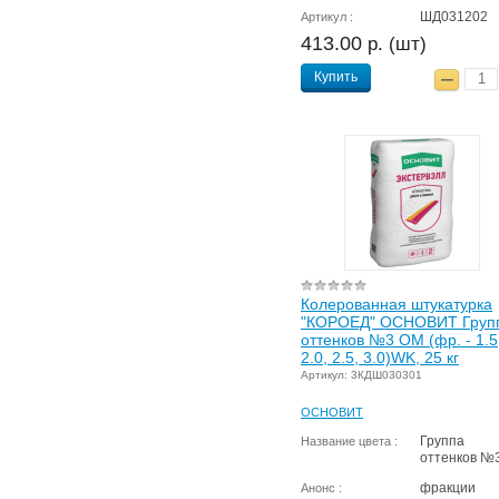
ШД031202
Артикул :
413.00
р. (шт)
Купить
Колерованная штукатурка
"КОРОЕД" ОСНОВИТ Груп
оттенков №3 OM (фр. - 1.5
2.0, 2.5, 3.0)WK, 25 кг
Артикул: 3КДШ030301
ОСНОВИТ
Группа
Название цвета :
оттенков №
фракции
Анонс :