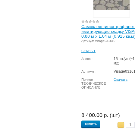
Самоклеящиеся трафарет
имитирующие кладку VIS
0,88 м х 1,04 м (0,915 кв.м
Артикул: Visage031610
CERESIT
15 шт/уп (~
Анонс :
м2)
Visage0316
Артикул :
Скачать
Полное
ТЕХНИЧЕСКОЕ
ОПИСАНИЕ:
8 400.00
р. (шт)
Купить