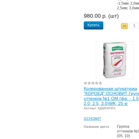
-1,5мм; 2,0м
2,5мм; 3,0м
980.00
р. (шт)
Купить
Колерованная штукатурка
"КОРОЕД" ОСНОВИТ Груп
оттенков №1 OM (фр. - 1.5
2.0, 2.5, 3.0)WK, 25 кг
Артикул: КДШ030301
ОСНОВИТ
Группа
Название цвета :
оттенков №
(05, 10)