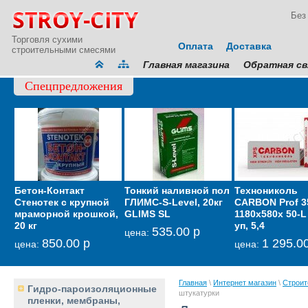
Без
Торговля сухими
Оплата
Доставка
строительными смесями
Главная магазина
Обратная св
Спецпредложения
Бетон-Контакт
Тонкий наливной пол
Противоморозная
Технониколь
М-300 
Стенотек с крупной
ГЛИМС-S-Level, 20кг
добавка в растворы
CARBON Prof 3
Монтаж
мраморной крошкой,
GLIMS SL
ОСНОВИТ
1180х580х 50-L 
-15С
20 кг
СЭЙФСКРИН SN1 до
уп, 5,4
535.00 р
1
цена:
цена:
850.00 р
647.00 р
1 295.0
цена:
цена:
цена:
Главная
\
Интернет магазин
\
Строит
Гидро-пароизоляционные
штукатурки
пленки, мембраны,