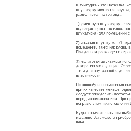
Штукатурка - это материал, к
штукатурку можно как внутри,
разделяются на три вида:
1)цементную штукатурку - са
подвидов: цементно-известняк
штукатурка (для помещений с 
2)гипсовая штукатурка облад
помещений, таких как кухня, 
При данном раскладе не обра
3)перлитовая штукатурка испо
декоративную функцию. Особе
так и для внутренней отделки
пластичности.
По способу использования выд
при их качестве меньше, одна
следует определить достаточ
перед использованием. При п
неправильном приготовлении 
Будьте внимательны при выбо
магазине Вы сможете приобре
цене.