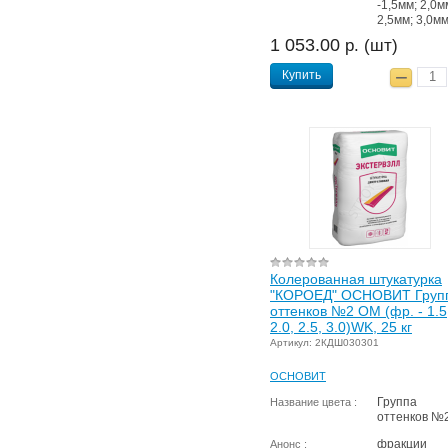
-1,5мм; 2,0м
2,5мм; 3,0м
1 053.00
р. (шт)
Купить
Колерованная штукатурка
"КОРОЕД" ОСНОВИТ Груп
оттенков №2 OM (фр. - 1.5
2.0, 2.5, 3.0)WK, 25 кг
Артикул: 2КДШ030301
ОСНОВИТ
Группа
Название цвета :
оттенков №
фракции
Анонс :