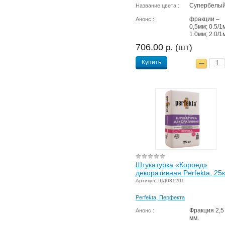
Супербелы
Название цвета :
фракции –
Анонс :
0,5мм; 0.5/1
1.0мм; 2.0/1
706.00
р. (шт)
Купить
Штукатурка «Короед»
декоративная Perfekta, 25к
Артикул: ШД031201
Perfekta, Перфекта
Фракция 2,5
Анонс :
мм.