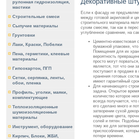
Декоративные шту
рулонная гидроизоляция,
мастики
Если к фасаду не предъявляе
Строительные смеси
между готовой акриловой и ц
строительного материала явля
Сыпучие материалы
сухим смесям, так как в пере
углубленное сравнение, на са
Грунтовки
Цементно-известковая с
Лаки, Краски, Побелки
бумажной упаковке, что
Помещения для их хран
Пена, герметики, клеевые
вероятность превращени
материалы
просто могут порваться
является, тот что они 
Гипсокартон, ПГП
поступают в продаже в
хранения готовых соста
Сетки, серпянка, ленты,
имеют гарантийный срок
обои, пленка
Для начинающего строит
задача. Открытое время
Профиль, уголки, маяки,
количество которое нео
комплектующие
всегда получается, что
его сделано много и по
Теплоизоляционные
затворении сухой декор
шумоизоляционные
нарушение цвета, прочн
материалы
солей и пятен. Подобны
тому же для затворения
Инструмент, оборудование
приспособления, которы
потери времени.
Кирпич, Блоки, ЖБИ,