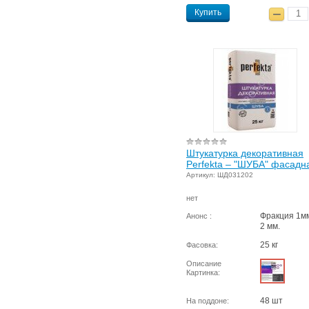
Купить
Штукатурка декоративная
Perfekta – "ШУБА" фасадн
Артикул: ШД031202
нет
Фракция 1м
Анонс :
2 мм.
25 кг
Фасовка:
Описание
Картинка:
48 шт
На поддоне: