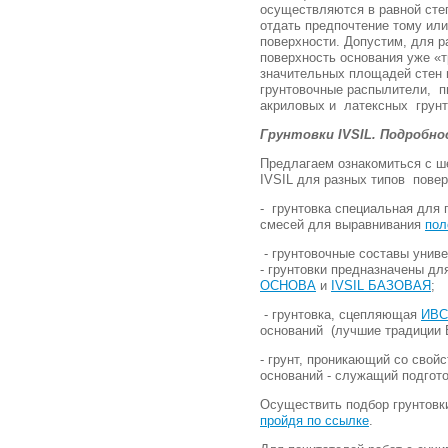
осуществляются в равной степ
отдать предпочтение тому или
поверхности. Допустим, для р
поверхность основания уже «
значительных площадей стен 
грунтовочные распылители, п
акриловых и латексных грунт
Грунтовки IVSIL. Подробн
Предлагаем ознакомиться с ш
IVSIL для разных типов повер
- грунтовка специальная для 
смесей для выравнивания
пол
- грунтовочные составы унив
- грунтовки предназначены д
ОСНОВА
и
IVSIL БАЗОВАЯ
;
- грунтовка, сцепляющая
ИВС
оснований (лучшие традиции Б
- грунт, проникающий со свой
оснований - служащий подгот
Осуществить подбор грунтовк
пройдя по ссылке
.