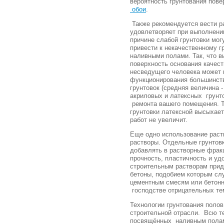
вероятность грунтования пов
обои
.
Также рекомендуется вести ра
удовлетворяет при выполнении
причине слабой грунтовки мог
привести к некачественному г
наливными полами. Так, что 
поверхность основания качест
несведущего человека может п
функционирования большинств
грунтовок (средняя величина 
акриловых и латексных грунт
ремонта вашего помещения. Т
грунтовки латексной высыхает
работ не увеличит.
Еще одно использование раств
растворы. Отдельные грунтов
добавлять в растворные фра
прочность, пластичность и уд
строительным растворам прид
бетоны, подобием которым с
цементным смесям или бетонн
господстве отрицательных те
Технологии грунтования полов
строительной отрасли. Всю те
посвящённых наливным полам 