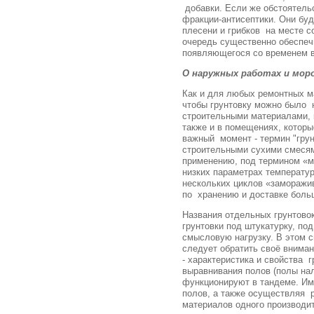
добавки. Если же обстоятель
фракции-антисептики. Они буд
плесени и грибков на месте с
очередь существенно обеспеч
появляющегося со временем в
О наружных работах и мо
Как и для любых ремонтных ма
чтобы грунтовку можно было н
строительными материалами, 
также и в помещениях, котор
важный момент - термин "грун
строительными сухими смесями
применению, под термином «м
низких параметрах температур
нескольких циклов «заморажи
по хранению и доставке больш
Названия отдельных грунтовок
грунтовки под штукатурку, по
смысловую нагрузку. В этом 
следует обратить своё вниман
- характеристика и свойства 
выравнивания полов (полы на
функционируют в тандеме. Име
полов, а также осуществляя р
материалов одного производит