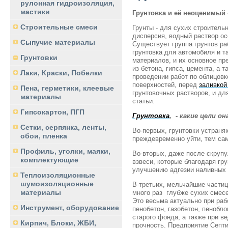
рулонная гидроизоляция,
мастики
Грунтовка и её неоценимы
Строительные смеси
Грунты - для сухих строитель
дисперсия, водный раствор ос
Сыпучие материалы
Существует группа грунтов ра
грунтовка для автомобиля и т
Грунтовки
материалов, и их основное пр
из бетона, гипса, цемента, а 
Лаки, Краски, Побелки
проведении работ по облицовк
поверхностей, перед
заливкой
Пена, герметики, клеевые
грунтовочных растворов, и дл
материалы
статьи.
Гипсокартон, ПГП
Грунтовка
, - какие цели о
Сетки, серпянка, ленты,
Во-первых, грунтовки устран
обои, пленка
преждевременно уйти, тем са
Профиль, уголки, маяки,
Во-вторых, даже после скруп
комплектующие
взвеси, которые благодаря гр
улучшению адгезии наливных 
Теплоизоляционные
шумоизоляционные
В-третьих, мельчайшие частиц
материалы
много раз глубже сухих смесе
Это весьма актуально при раб
Инструмент, оборудование
пенобетон, газобетон, пенобло
старого фонда, а также при в
Кирпич, Блоки, ЖБИ,
прочность. Предприятие Септи