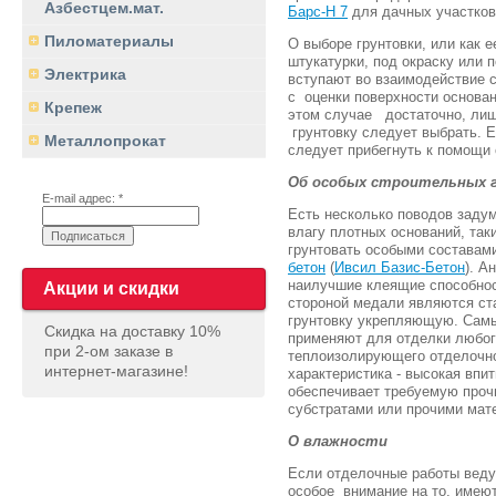
Азбестцем.мат.
Барс-Н 7
для дачных участков
Пиломатериалы
О выборе грунтовки, или как 
штукатурки, под окраску или п
Электрика
вступают во взаимодействие с
с оценки поверхности основан
Крепеж
этом случае достаточно, лиш
грунтовку следует выбрать. Е
Металлопрокат
следует прибегнуть к помощи
Об особых строительных 
E-mail адрес: *
Есть несколько поводов задум
влагу плотных оснований, таки
грунтовать особыми составами
бетон
(
Ивсил Базис-Бетон
). А
наилучшие клеящие способнос
Акции и скидки
стороной медали являются ст
грунтовку укрепляющую. Самы
Скидка на доставку 10%
применяют для отделки любого
при 2-ом заказе в
теплоизолирующего отделочног
интернет-магазине!
характеристика - высокая впи
обеспечивает требуемую про
субстратами или прочими мат
О влажности
Если отделочные работы веду
особое внимание на то, имеют