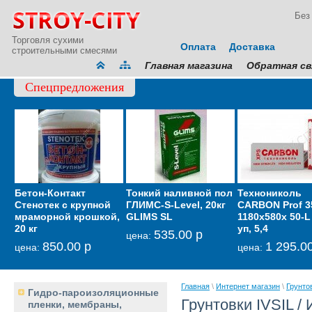
Без
Торговля сухими
Оплата
Доставка
строительными смесями
Главная магазина
Обратная св
Спецпредложения
Бетон-Контакт
Тонкий наливной пол
Мембрана
Технониколь
Гидрои
Стенотек с крупной
ГЛИМС-S-Level, 20кг
звукоизоляционная
CARBON Prof 3
кровел
мраморной крошкой,
GLIMS SL
тонкая Тексаунд 70
1180х580х 50-L 
фасадн
20 кг
уп, 5,4
GLIMS-
535.00 р
6 600.00 р
цена:
цена:
850.00 р
1 295.0
2
цена:
цена:
цена:
Главная
\
Интернет магазин
\
Грунто
Гидро-пароизоляционные
Грунтовки IVSIL 
пленки, мембраны,