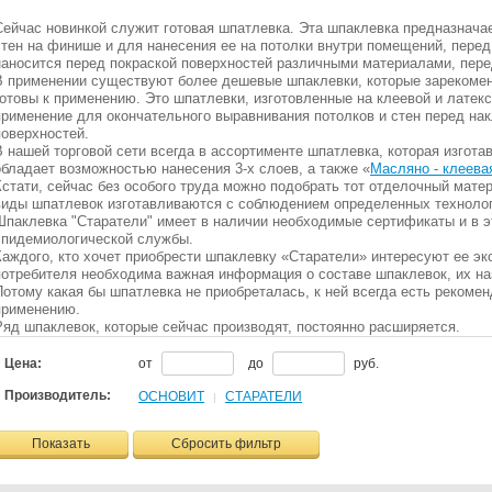
Сейчас новинкой служит готовая шпатлевка. Эта шпаклевка предназнача
стен на финише и для нанесения ее на потолки внутри помещений, перед
наносится перед покраской поверхностей различными материалами, пере
В применении существуют более дешевые шпаклевки, которые зарекомен
готовы к применению. Это шпатлевки, изготовленные на клеевой и латек
применение для окончательного выравнивания потолков и стен перед на
поверхностей.
В нашей торговой сети всегда в ассортименте шпатлевка, которая изгота
обладает возможностью нанесения 3-х слоев, а также «
Масляно - клеева
Кстати, сейчас без особого труда можно подобрать тот отделочный мате
виды шпатлевок изготавливаются с соблюдением определенных технологи
Шпаклевка "Старатели" имеет в наличии необходимые сертификаты и в э
эпидемиологической службы.
Каждого, кто хочет приобрести шпаклевку «Старатели» интересуют ее э
потребителя необходима важная информация о составе шпаклевок, их на
Потому какая бы шпатлевка не приобреталась, к ней всегда есть рекомен
применению.
Ряд шпаклевок, которые сейчас производят, постоянно расширяется.
Цена:
от
до
руб.
Производитель:
ОСНОВИТ
СТАРАТЕЛИ
|
Показать
Сбросить фильтр