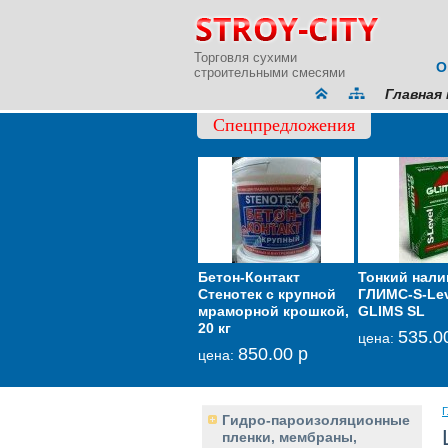
Торговля сухими
О
строительными смесями
Главная 
Спецпредложения
p
Тачка садово-
Бетон-Контакт
Тонкий нали
Ме
строительная
Стенотек с крупной
ГЛИМС-S-Lev
зв
онная
усиленная PALISAD
мраморной крошкой,
GLIMS SL
тон
200 кг 90 л
20 кг
535.0
цена:
це
р
2 650.00 р
850.00 р
цена:
цена:
Г
Гидро-пароизоляционные
пленки, мембраны,