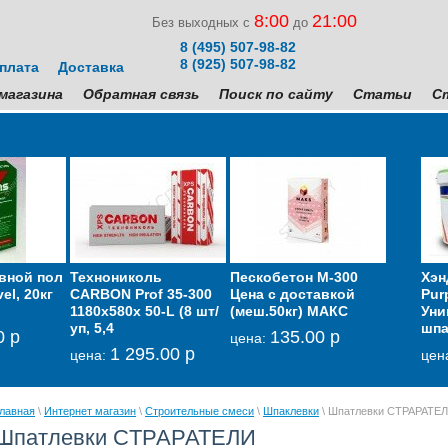
8:00
21:00
Без выходных с
до
8 (495) 507-98-82
8 (925) 507-98-82
плата
Доставка
магазина
Обратная связь
Поиск по сайту
Статьи
С
вной пол
мбрана
Технониколь
Гидроизоляция для
Пескобетон М-300
Негорючая влаго-
AC14 Кл
Хэн
el, 20кг
укоизоляционная
CARBON Prof 35-300
кровельных и
Цена с доставкой
ветрозащитные
плитки 
Pur
кая Тексаунд 70
1180х580х 50-L (8 шт/
фасадных работ
(меш.50кг) МАКС
мембрана Изолтекс
ОСНОВ
Уни
уп, 5,4
GLIMS-GreyResi
НГ 200 белая
ГРАНИП
шпа
0 р
6 600.00 р
135.00 р
на:
цена:
Лето/Зи
1 295.00 р
2 971.00 р
8 625.00 р
цена:
цена:
цена:
цен
35
цена:
лавная
\
Интернет магазин
\
Строительные смеси
\
Шпаклевки
\ Шпатлевки CТРАРАТЕ
Шпатлевки CТРАРАТЕЛИ