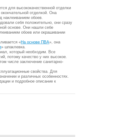
ется для высококачественной отделки
 окончательной отделкой. Она
д наклеиванием обоев.
довали себя положительно, они сразу
сной основе. Они нашли себе
клеиванием обоев или окрашивании
вливается «
На основе ПВА
», она
я
» шпаклевка.
риал, который необходим. Все
й, потому качество у них высокое.
том числе заключение санитарно-
ксплуатационные свойства. Для
значении и различных особенностях.
дации и подробное описание к