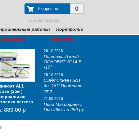
0
Товаров нет
троительные работы
Портфолио
Новинки
Новости
26.10.2016
Плиточный клей
ОСНОВИТ АС14 F
-10°
26.10.2016
СЭЙФСКРИН SN1
до -15С Продлите
ей для
дикоат ALL
Гидроизоляция
Шпаклевка готовая
MAKROFLEX
Тонкие
Мем
TYV
стр
Гранит
pose (25кг)
"Полиакватрон", 25
суперфинишная
полиуритановая
шумоизоляционные
зву
106
ИТ
версальная
кг.(по бетону и
ЭЛИСИЛК РА39 W
пена, 850мл Про «65»
панели с кварцевым
тонк
(1,
21.09.2016
ЛИКС Т-14
тлевка легкого
кипичу)
песком «СоноПлат
ме
986.00 р
270.00 р
Пена Макрофлекс
цена:
цена:
цен
м
889.00 р
1 600.00 р
760.00 р
Про «65» по 250 ру
а:
цена:
цена:
цен
9.00 р
ЛИ