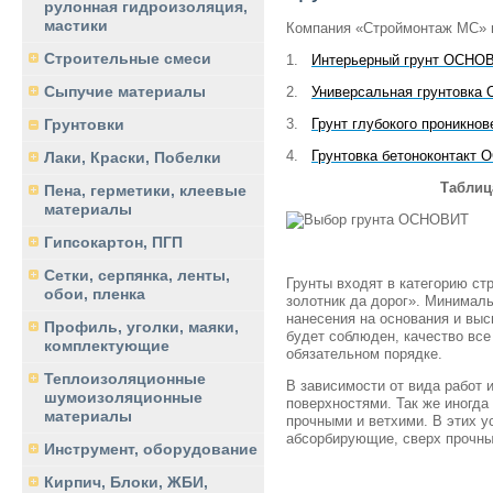
рулонная гидроизоляция,
мастики
Компания «Строймонтаж МС» в
Строительные смеси
1.
Интерьерный грунт
ОСНОВ
Сыпучие материалы
2.
Универсальная грунтовк
3.
Грунт глубокого проникн
Грунтовки
4.
Грунтовка бетоноконтакт
Лаки, Краски, Побелки
Таблиц
Пена, герметики, клеевые
материалы
Гипсокартон, ПГП
Сетки, серпянка, ленты,
Грунты входят в категорию с
обои, пленка
золотник да дорог». Минималь
нанесения на основания и выс
Профиль, уголки, маяки,
будет соблюден, качество все
комплектующие
обязательном порядке.
Теплоизоляционные
В зависимости от вида работ
шумоизоляционные
поверхностями. Так же иногда
материалы
прочными и ветхими. В этих 
абсорбирующие, сверх прочн
Инструмент, оборудование
Кирпич, Блоки, ЖБИ,