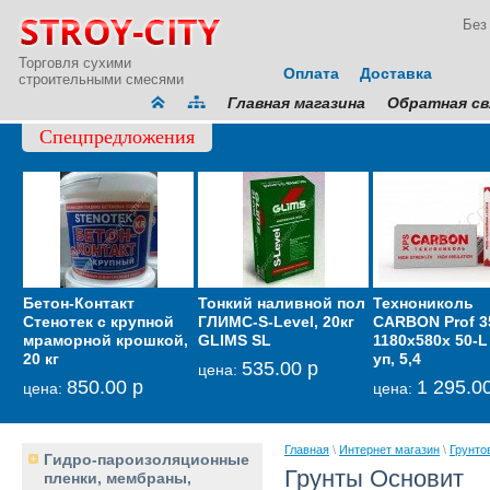
Без
Торговля сухими
Оплата
Доставка
строительными смесями
Главная магазина
Обратная св
Спецпредложения
Бетон-Контакт
Тонкий наливной пол
Мембрана
Технониколь
Гидрои
Стенотек с крупной
ГЛИМС-S-Level, 20кг
звукоизоляционная
CARBON Prof 3
кровел
мраморной крошкой,
GLIMS SL
тонкая Тексаунд 70
1180х580х 50-L 
фасадн
20 кг
уп, 5,4
GLIMS-
535.00 р
6 600.00 р
цена:
цена:
850.00 р
1 295.0
2
цена:
цена:
цена:
Главная
\
Интернет магазин
\
Грунто
Гидро-пароизоляционные
Грунты Основит
пленки, мембраны,