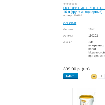
ОСНОВИТ ИНТЕКОНТ Т- 5
10 л.(грунт интерьерный)
Артикул: 110202
ОСНОВИТ
10 кг
Фасовка:
110202
Артикул :
Для
Анонс :
внутренних
работ.
Морозостой
при хранени
399.00
р. (шт)
Купить