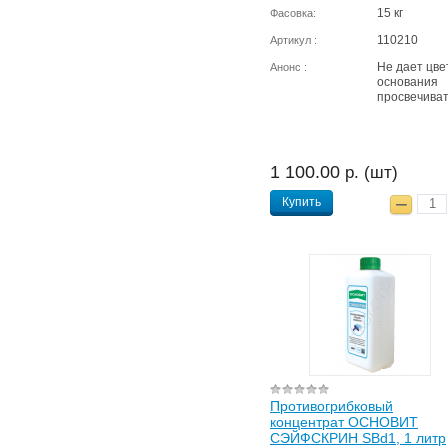
15 кг
Фасовка:
110210
Артикул :
Не дает цве
Анонс :
основания
просвечива
1 100.00
р. (шт)
Купить
Противогрибковый
концентрат ОСНОВИТ
СЭЙФСКРИН SBd1, 1 литр