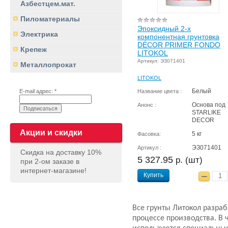
Азбестцем.мат.
Пиломатериалы
Эпоксидный 2-х
Электрика
компонентная грунтовка
DÉCOR PRIMER FONDO
Крепеж
LITOKOL
Артикул: ЭЗ071401
Металлопрокат
LITOKOL
Белый
Название цвета :
E-mail адрес: *
Основа под
Анонс :
STARLIKE
DECOR
Акции и скидки
5 кг
Фасовка:
ЭЗ071401
Артикул :
Скидка на доставку 10%
5 327.95
р. (шт)
при 2-ом заказе в
интернет-магазине!
Купить
Все грунты Литокол разраб
процессе производства. В