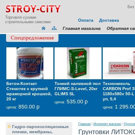
Без
Торговля сухими
Оплата
Доставка
строительными смесями
Главная магазина
Обратная св
Спецпредложения
Бетон-Контакт
Тонкий наливной пол
Мембрана
Технониколь
Гидрои
Стенотек с крупной
ГЛИМС-S-Level, 20кг
звукоизоляционная
CARBON Prof 3
кровел
мраморной крошкой,
GLIMS SL
тонкая Тексаунд 70
1180х580х 50-L 
фасадн
20 кг
уп, 5,4
GLIMS-
535.00 р
6 600.00 р
цена:
цена:
850.00 р
1 295.0
2
цена:
цена:
цена:
Главная
\
Интернет магазин
\
Грунто
Гидро-пароизоляционные
Грунтовки ЛИТОКО
пленки, мембраны,