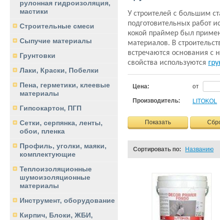
рулонная гидроизоляция,
мастики
У строителей с большим с
подготовительных работ ис
Строительные смеси
кокой праймер был примене
Сыпучие материалы
материалов. В строительст
встречаются основания с 
Грунтовки
свойства используются
гру
Лаки, Краски, Побелки
Пена, герметики, клеевые
Цена:
от
материалы
Производитель:
LITOKOL
Гипсокартон, ПГП
Показать
Сбр
Сетки, серпянка, ленты,
обои, пленка
Профиль, уголки, маяки,
Сортировать по:
Названию
комплектующие
Теплоизоляционные
шумоизоляционные
материалы
Инструмент, оборудование
Кирпич, Блоки, ЖБИ,